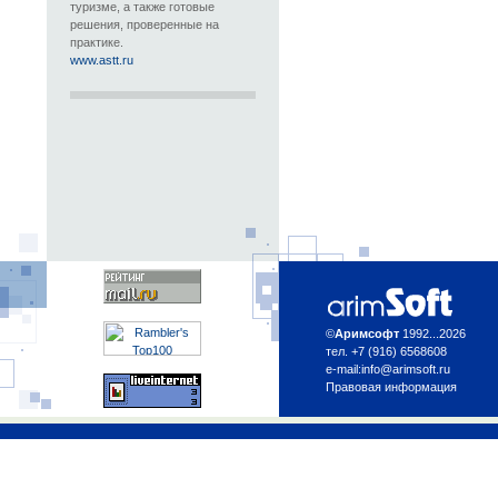
туризме, а также готовые
решения, проверенные на
практике.
www.astt.ru
©
Аримсофт
1992...2026
тел. +7 (916) 6568608
e-mail:
info@arimsoft.ru
Правовая информация