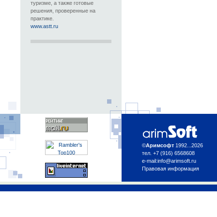
туризме, а также готовые
решения, проверенные на
практике.
www.astt.ru
©
Аримсофт
1992...2026
тел. +7 (916) 6568608
e-mail:
info@arimsoft.ru
Правовая информация