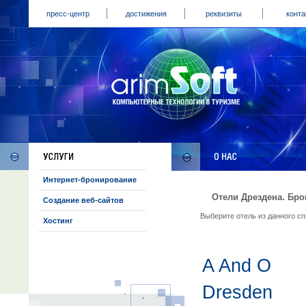
пресс-центр
достижения
реквизиты
конта
Интернет-бронирование
Отели Дрездена. Бро
Создание веб-сайтов
Выберите отель из данного с
Хостинг
A And O
Dresden