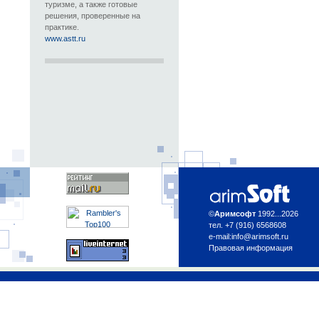
туризме, а также готовые
решения, проверенные на
практике.
www.astt.ru
©
Аримсофт
1992...2026
тел. +7 (916) 6568608
e-mail:
info@arimsoft.ru
Правовая информация