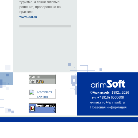
туризме, а также готовые
решения, проверенные на
практике.
www.astt.ru
©
Аримсофт
1992...2026
тел. +7 (916) 6568608
e-mail:
info@arimsoft.ru
Правовая информация