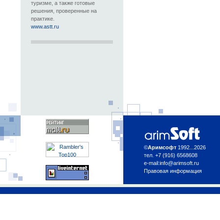
туризме, а также готовые
решения, проверенные на
практике.
www.astt.ru
©
Аримсофт
1992...2026
тел. +7 (916) 6568608
e-mail:
info@arimsoft.ru
Правовая информация