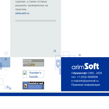
туризме, а также готовые
решения, проверенные на
практике.
www.astt.ru
©
Аримсофт
1992...2026
тел. +7 (916) 6568608
e-mail:
info@arimsoft.ru
Правовая информация