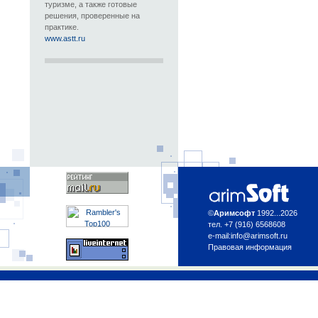
туризме, а также готовые
решения, проверенные на
практике.
www.astt.ru
©
Аримсофт
1992...2026
тел. +7 (916) 6568608
e-mail:
info@arimsoft.ru
Правовая информация