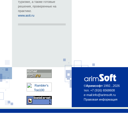
туризме, а также готовые
решения, проверенные на
практике.
www.astt.ru
©
Аримсофт
1992...2026
тел. +7 (916) 6568608
e-mail:
info@arimsoft.ru
Правовая информация