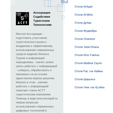
Отели Al Aqah
Ассоциация
Отели Al Mirfa
Содействия
Туристским
Отели Дубаи
Технологиям
Отели Фуджейры
Миссия Ассоциации -
подготовить участников
Отели Ghantoot
туристического рынка к
внедрению и эффективному
Отели Jebel Dhana
использованию современных
средств ведения бизнеса.
Отели Khor Fakkan
Туризм и информация
неразделимы - значит, нужно
Отели Madinat Zayed
уметь работать с информацией
- собирать, обрабатывать и
Отели Рас эль Каймы
принимать на ее основе
единственно верное решение.
Отели Шарьяха
Именно в этом - умении
работать с информацией
Отели Умм эль Куэйна
помогают члены АСТТ
туристическим компаниям.
Помощь в виде консультаций по
любым вопросам
использования современных
цифровых технологий в