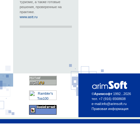
туризме, а также готовые
решения, проверенные на
практике.
www.astt.ru
©
Аримсофт
1992...2026
тел. +7 (916) 6568608
e-mail:
info@arimsoft.ru
Правовая информация